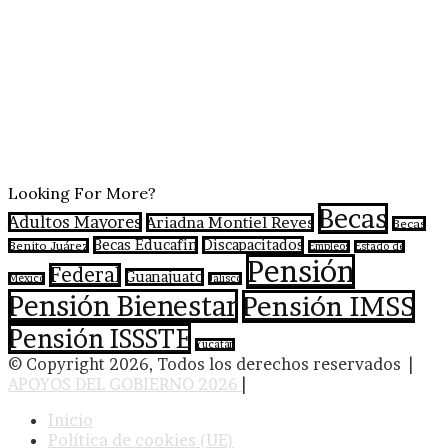
Looking For More?
Becas
Adultos Mayores
Ariadna Montiel Reyes
Becas
Becas Educafin
Discapacitados
Benito Juárez
Empleos
Estado de
Pensión
Federal
Guanajuato
México
Jalisco
Pensión Bienestar
Pensión IMSS
Pensión ISSSTE
Yucatán
© Copyright 2026, Todos los derechos reservados |
APOYOS DEL GOBIERNO 2026
|
Inicio
Política de cookies (UE)